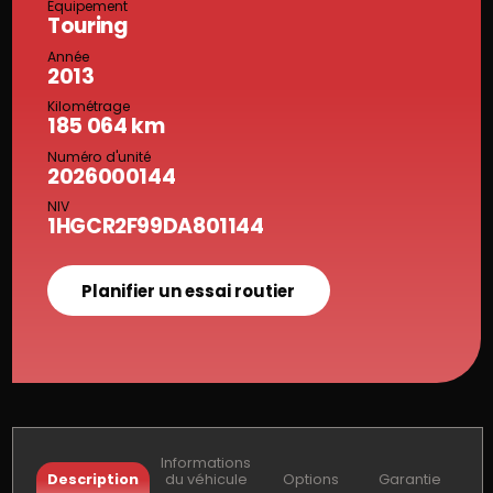
Équipement
Touring
Année
2013
Kilométrage
185 064 km
Numéro d'unité
2026000144
NIV
1HGCR2F99DA801144
Planifier un essai routier
Informations
Description
du véhicule
Options
Garantie