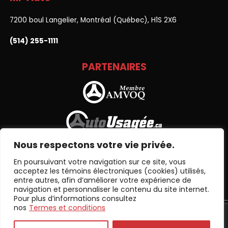
7200 boul Langelier, Montréal (Québec), H1S 2X6
(514) 255-1111
PARTENAIRES
Nous respectons votre vie privée.
En poursuivant votre navigation sur ce site, vous
acceptez les témoins électroniques (cookies) utilisés,
entre autres, afin d’améliorer votre expérience de
navigation et personnaliser le contenu du site internet.
Pour plus d’informations consultez
nos
Termes et conditions
Termes et conditions
| © Tous droits réservés 2026
Association
des marchands de véhicules d'occasion du Québec
AMVOQ ne